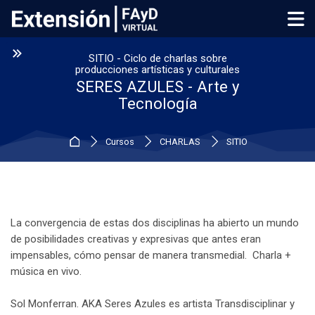
Skip to navigation
Skip to login form
Salta al contenido principal
Skip to footer
SITIO - Ciclo de charlas sobre
:
producciones artísticas y culturales
SERES AZULES - Arte y
Tecnología
Página Principal
Cursos
CHARLAS
SITIO
La convergencia de estas dos disciplinas ha abierto un mundo
de posibilidades creativas y expresivas que antes eran
impensables, cómo pensar de manera transmedial. Charla +
música en vivo.
Sol Monferran. AKA Seres Azules es artista Transdisciplinar y