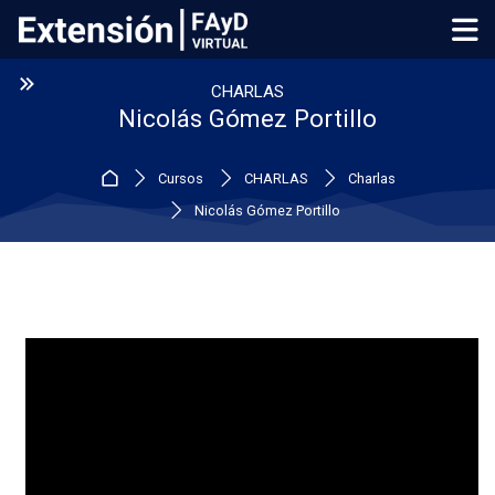
Skip to navigation
Skip to login form
Salta al contenido principal
Skip to footer
:
CHARLAS
Nicolás Gómez Portillo
Página Principal
Cursos
CHARLAS
Charlas
Nicolás Gómez Portillo
Perfilado de sección